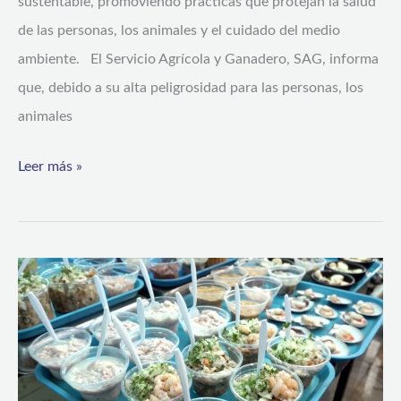
sustentable, promoviendo prácticas que protejan la salud
de las personas, los animales y el cuidado del medio
ambiente. El Servicio Agrícola y Ganadero, SAG, informa
que, debido a su alta peligrosidad para las personas, los
animales
Leer más »
Autoridad
Sanitaria
llama
al
consumo