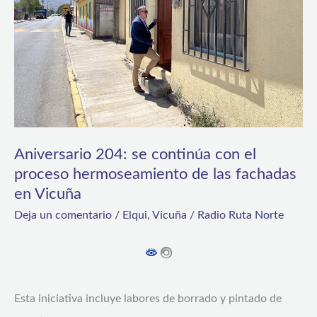
con
el
proceso
hermoseamiento
de
las
fachadas
Aniversario 204: se continúa con el
en
proceso hermoseamiento de las fachadas
en Vicuña
Vicuña
Deja un comentario
/
Elqui
,
Vicuña
/
Radio Ruta Norte
Esta iniciativa incluye labores de borrado y pintado de