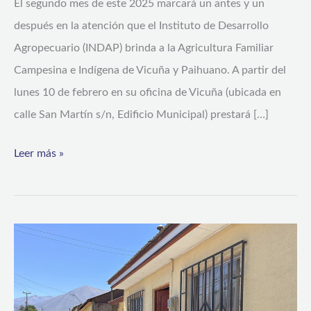
El segundo mes de este 2025 marcará un antes y un
la
después en la atención que el Instituto de Desarrollo
hace
Agropecuario (INDAP) brinda a la Agricultura Familiar
extensiva
Campesina e Indígena de Vicuña y Paihuano. A partir del
a
lunes 10 de febrero en su oficina de Vicuña (ubicada en
usuarios
calle San Martín s/n, Edificio Municipal) prestará […]
y
Leer más »
usuarias
de
Paihuano
Aniversario
204:
se
continúa