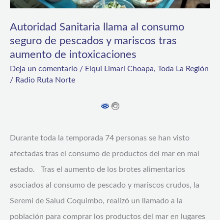
seguro
de
Autoridad Sanitaria llama al consumo
pescados
seguro de pescados y mariscos tras
aumento de intoxicaciones
y
Deja un comentario
/
Elqui Limarí Choapa
,
Toda La Región
mariscos
/
Radio Ruta Norte
tras
aumento
de
intoxicaciones
Durante toda la temporada 74 personas se han visto
afectadas tras el consumo de productos del mar en mal
estado. Tras el aumento de los brotes alimentarios
asociados al consumo de pescado y mariscos crudos, la
Seremi de Salud Coquimbo, realizó un llamado a la
población para comprar los productos del mar en lugares