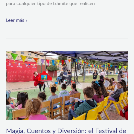
para cualquier tipo de trámite que realicen
Leer más »
Magia,
Cuentos
y
Diversión:
el
Festival
de
Cuenta
Magia, Cuentos y Diversión: el Festival de
Cuentos