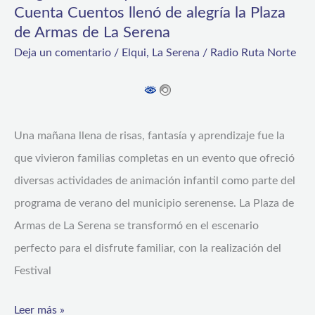
Cuenta Cuentos llenó de alegría la Plaza
llenó
de Armas de La Serena
de
Deja un comentario
/
Elqui
,
La Serena
/
Radio Ruta Norte
alegría
la
Plaza
de
Una mañana llena de risas, fantasía y aprendizaje fue la
Armas
que vivieron familias completas en un evento que ofreció
de
diversas actividades de animación infantil como parte del
La
programa de verano del municipio serenense. La Plaza de
Serena
Armas de La Serena se transformó en el escenario
perfecto para el disfrute familiar, con la realización del
Festival
Leer más »