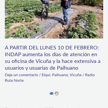
DE
FEBRERO:
INDAP
aumenta
los
días
A PARTIR DEL LUNES 10 DE FEBRERO:
de
INDAP aumenta los días de atención en
su oficina de Vicuña y la hace extensiva a
atención
usuarios y usuarias de Paihuano
en
Deja un comentario
/
Elqui
,
Paihuano
,
Vicuña
/
Radio
su
Ruta Norte
oficina
de
Vicuña
y