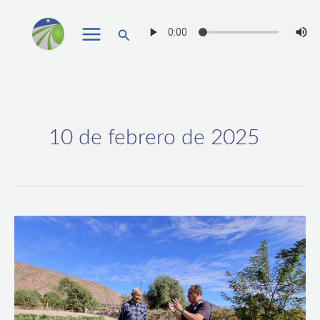
Ir
Buscar
al
contenido
10 de febrero de 2025
A
PARTIR
DEL
LUNES
10