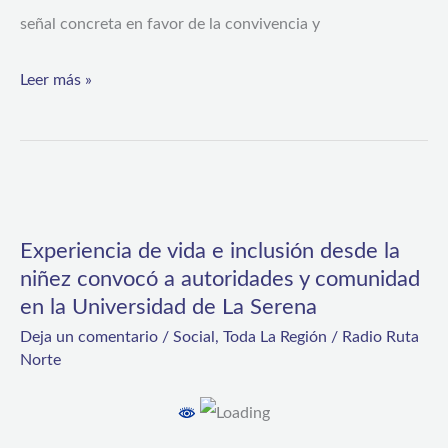
de
señal concreta en favor de la convivencia y
la
Región
Leer más »
de
Coquimbo
Experiencia
de
Experiencia de vida e inclusión desde la
vida
niñez convocó a autoridades y comunidad
e
en la Universidad de La Serena
inclusión
Deja un comentario
/
Social
,
Toda La Región
/
Radio Ruta
desde
Norte
la
niñez