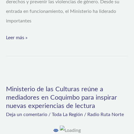
derechos y prevenir las violencias de género. Desde su
el
entrada en funcionamiento, el Ministerio ha liderado
rol
importantes
y
oportunidades
Leer más »
de
las
mujeres
Ministerio
de
Ministerio de las Culturas reúne a
las
mediadores en Coquimbo para inspirar
Culturas
nuevas experiencias de lectura
reúne
Deja un comentario
/
Toda La Región
/
Radio Ruta Norte
a
mediadores