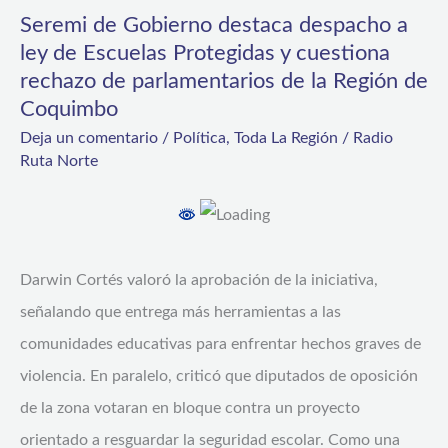
de
Seremi de Gobierno destaca despacho a
Gobierno
ley de Escuelas Protegidas y cuestiona
destaca
rechazo de parlamentarios de la Región de
despacho
Coquimbo
a
Deja un comentario
/
Política
,
Toda La Región
/
Radio
Ruta Norte
ley
de
Escuelas
Protegidas
Darwin Cortés valoró la aprobación de la iniciativa,
y
señalando que entrega más herramientas a las
cuestiona
comunidades educativas para enfrentar hechos graves de
rechazo
violencia. En paralelo, criticó que diputados de oposición
de
de la zona votaran en bloque contra un proyecto
parlamentarios
orientado a resguardar la seguridad escolar. Como una