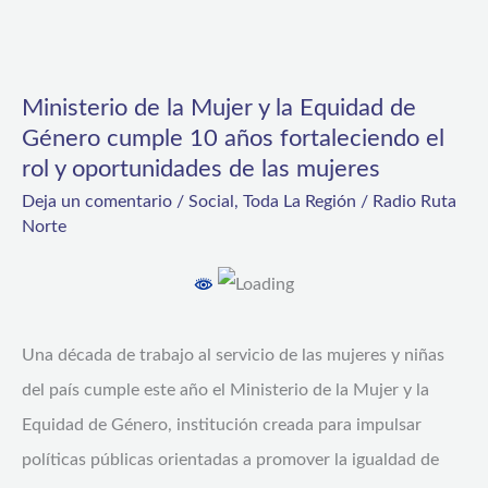
Ministerio
de
Ministerio de la Mujer y la Equidad de
la
Género cumple 10 años fortaleciendo el
Mujer
rol y oportunidades de las mujeres
y
Deja un comentario
/
Social
,
Toda La Región
/
Radio Ruta
la
Norte
Equidad
de
Género
Una década de trabajo al servicio de las mujeres y niñas
cumple
del país cumple este año el Ministerio de la Mujer y la
10
Equidad de Género, institución creada para impulsar
años
políticas públicas orientadas a promover la igualdad de
fortaleciendo