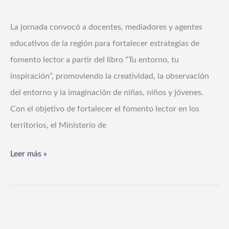
en
Coquimbo
La jornada convocó a docentes, mediadores y agentes
para
educativos de la región para fortalecer estrategias de
inspirar
fomento lector a partir del libro “Tu entorno, tu
nuevas
inspiración”, promoviendo la creatividad, la observación
experiencias
del entorno y la imaginación de niñas, niños y jóvenes.
de
Con el objetivo de fortalecer el fomento lector en los
lectura
territorios, el Ministerio de
Leer más »
Seremi