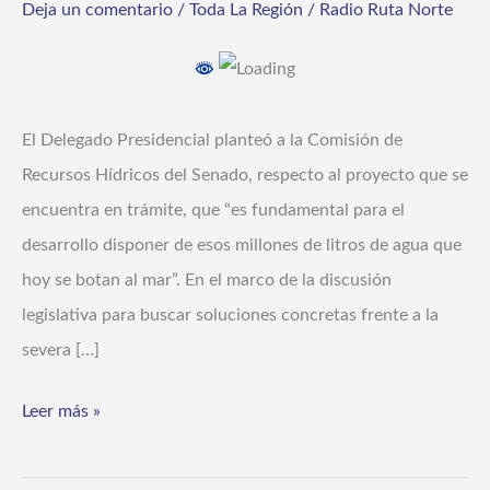
Deja un comentario
/
Toda La Región
/
Radio Ruta Norte
el
beneficio
de
la
El Delegado Presidencial planteó a la Comisión de
reutilización
Recursos Hídricos del Senado, respecto al proyecto que se
de
encuentra en trámite, que “es fundamental para el
agua
desarrollo disponer de esos millones de litros de agua que
de
hoy se botan al mar”. En el marco de la discusión
emisarios
legislativa para buscar soluciones concretas frente a la
submarinos
severa […]
Leer más »