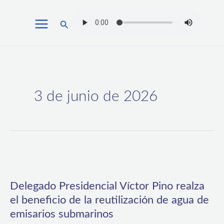
Ir
Buscar
al
contenido
3 de junio de 2026
Delegado
Presidencial
Delegado Presidencial Víctor Pino realza
Víctor
el beneficio de la reutilización de agua de
Pino
emisarios submarinos
realza