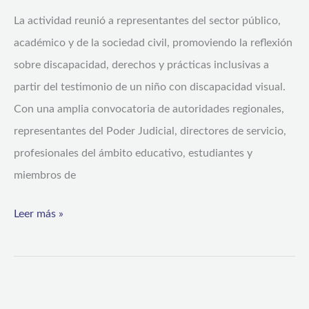
convocó
La actividad reunió a representantes del sector público,
a
académico y de la sociedad civil, promoviendo la reflexión
autoridades
sobre discapacidad, derechos y prácticas inclusivas a
y
partir del testimonio de un niño con discapacidad visual.
comunidad
Con una amplia convocatoria de autoridades regionales,
en
representantes del Poder Judicial, directores de servicio,
la
profesionales del ámbito educativo, estudiantes y
Universidad
miembros de
de
La
Leer más »
Serena
Asume