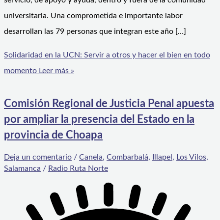
servicio, de apoyo y ayuda, dentro y fuera de la comunidad
universitaria. Una comprometida e importante labor
desarrollan las 79 personas que integran este año […]
Solidaridad en la UCN: Servir a otros y hacer el bien en todo
momento
Leer más »
Comisión Regional de Justicia Penal apuesta
por ampliar la presencia del Estado en la
provincia de Choapa
Deja un comentario
/
Canela
,
Combarbalá
,
Illapel
,
Los Vilos
,
Salamanca
/
Radio Ruta Norte