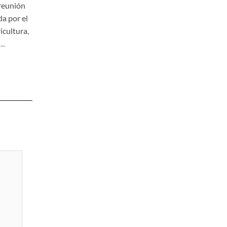
reunión
a por el
icultura,
,…