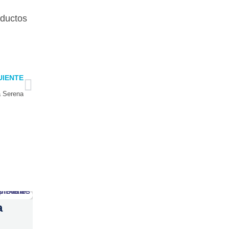
oductos
Next
UIENTE
a Serena
a