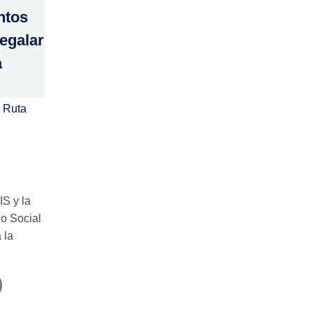
ntos
regalar
a
 Ruta
IS y la
o Social
 la