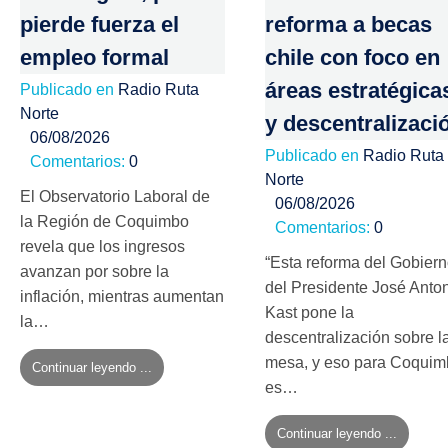
pierde fuerza el
reforma a becas
empleo formal
chile con foco en
áreas estratégica
Publicado en
Radio Ruta
Norte
y descentralizaci
06/08/2026
Publicado en
Radio Ruta
Comentarios:
0
Norte
El Observatorio Laboral de
06/08/2026
la Región de Coquimbo
Comentarios:
0
revela que los ingresos
“Esta reforma del Gobier
avanzan por sobre la
del Presidente José Anto
inflación, mientras aumentan
Kast pone la
la…
descentralización sobre l
mesa, y eso para Coqui
Continuar leyendo ...
es…
Continuar leyendo ...