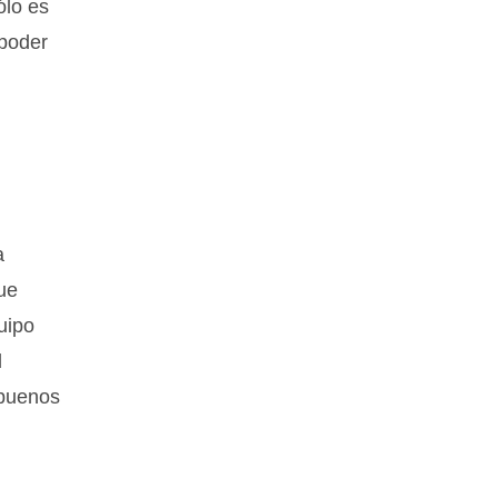
ólo es
 poder
a
ue
uipo
l
 buenos