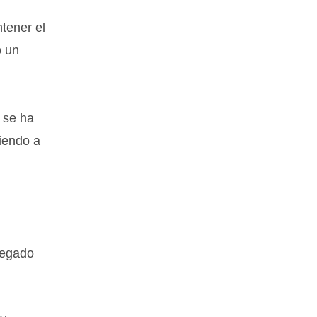
tener el
o un
 se ha
niendo a
legado