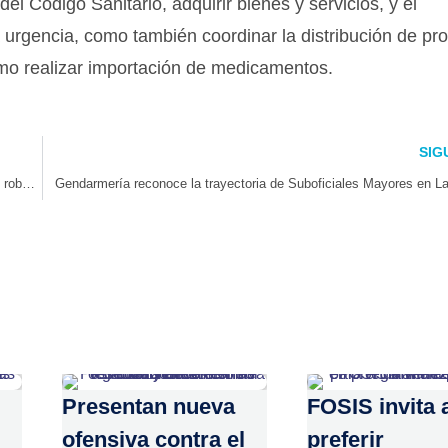
el Código Sanitario, adquirir bienes y servicios, y el
urgencia, como también coordinar la distribución de pr
mo realizar importación de medicamentos.
SIG
Autoridades intensifican fiscalizaciones a chatarrerías para combatir el robo de cables en la Región de Coquimbo
Gendarmería reconoce la trayectoria de Suboficiales Mayores en L
Presentan nueva
FOSIS invita 
ofensiva contra el
preferir