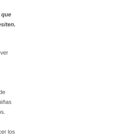
a que
siten.
lver
 de
niñas
os.
cer los