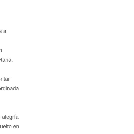
s a
n
taria.
ontar
ordinada
 alegría
uelto en