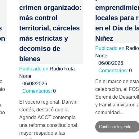
crimen organizado:
emprendimie
más control
locales para 
s
territorial, cárceles
en el Día de l
ón
más estrictas y
Niñez
decomiso de
Publicado en
Radio
Norte
bienes
06/08/2026
Publicado en
Radio Ruta
Comentarios:
0
Norte
no
En el marco de esta
06/08/2026
nio
celebración, el FOS
Comentarios:
0
Seremi de Desarroll
El vocero regional, Darwin
a
y Familia invitaron a
Cortés, destacó que la
mbo
comunidad…
Agenda ACOT contempla
una reforma constitucional,
Continuar leyendo ...
mayor respaldo a las