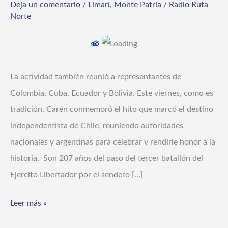
Deja un comentario
/
Limarí
,
Monte Patria
/
Radio Ruta
Caren
Norte
conmemora
los
207
La actividad también reunió a representantes de
años
Colombia, Cuba, Ecuador y Bolivia. Este viernes, como es
del
tradición, Carén conmemoró el hito que marcó el destino
Paso
independentista de Chile, reuniendo autoridades
Ejercito
nacionales y argentinas para celebrar y rendirle honor a la
Libertador
historia. Son 207 años del paso del tercer batallón del
Ejercito Libertador por el sendero […]
Leer más »