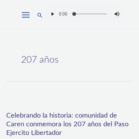
Ir
Buscar
al
contenido
207 años
Celebrando
la
Celebrando la historia: comunidad de
historia:
Caren conmemora los 207 años del Paso
comunidad
Ejercito Libertador
de