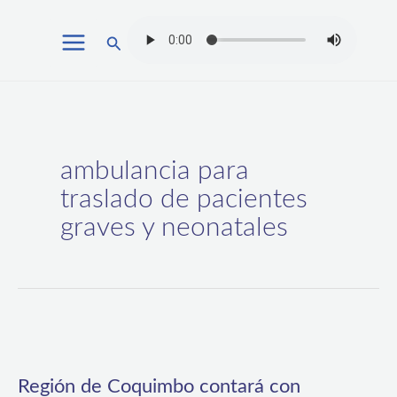
Ir
Buscar
al
contenido
ambulancia para
traslado de pacientes
graves y neonatales
Región
de
Región de Coquimbo contará con
Coquimbo