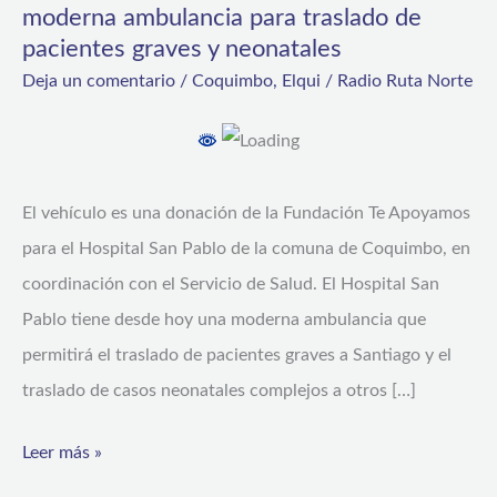
moderna ambulancia para traslado de
contará
pacientes graves y neonatales
con
Deja un comentario
/
Coquimbo
,
Elqui
/
Radio Ruta Norte
moderna
ambulancia
para
traslado
El vehículo es una donación de la Fundación Te Apoyamos
de
para el Hospital San Pablo de la comuna de Coquimbo, en
pacientes
coordinación con el Servicio de Salud. El Hospital San
graves
Pablo tiene desde hoy una moderna ambulancia que
y
permitirá el traslado de pacientes graves a Santiago y el
neonatales
traslado de casos neonatales complejos a otros […]
Leer más »