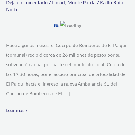
Deja un comentario
/
Limarí
,
Monte Patria
/
Radio Ruta
Patria
Norte
da
la
bienvenida
Hace algunos meses, el Cuerpo de Bomberos de El Palqui
a
(comunal) recibió cerca de 26 millones de pesos por su
su
subvención anual por parte del municipio local. Cerca de
nueva
las 19.30 horas, por el acceso principal de la localidad de
unidad
El Palqui hacía el ingreso la nueva Ambulancia S1 del
médica,
Cuerpo de Bomberos de El […]
Ambulancia
S1
Leer más »