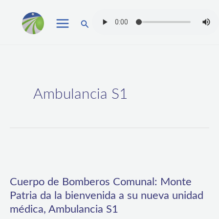
Ir
Buscar
al
contenido
Ambulancia S1
Cuerpo
de
Cuerpo de Bomberos Comunal: Monte
Bomberos
Patria da la bienvenida a su nueva unidad
Comunal:
médica, Ambulancia S1
Monte