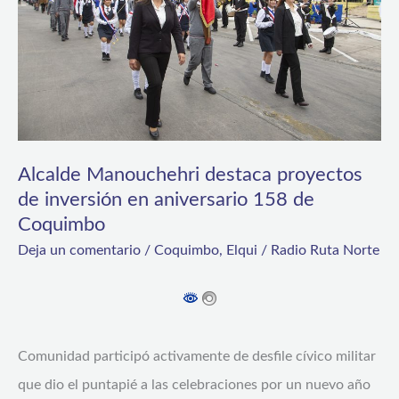
de
inversión
en
aniversario
158
de
Alcalde Manouchehri destaca proyectos
de inversión en aniversario 158 de
Coquimbo
Coquimbo
Deja un comentario
/
Coquimbo
,
Elqui
/
Radio Ruta Norte
Comunidad participó activamente de desfile cívico militar
que dio el puntapié a las celebraciones por un nuevo año