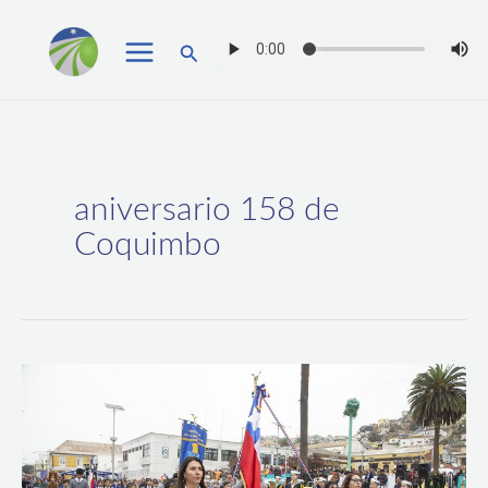
Ir
Buscar
al
contenido
aniversario 158 de
Coquimbo
Alcalde
Manouchehri
destaca
proyectos