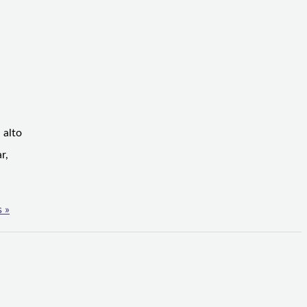
 alto
r,
 »