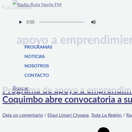
Ir al contenido
apoyo a emprendimie
PROGRAMAS
NOTICIAS
NOSOTROS
CONTACTO
Buscar
Programa de apoyo a emprendimi
Coquimbo abre convocatoria a su
Deja un comentario
/
Elqui Limarí Choapa
,
Toda La Región
/
Ra