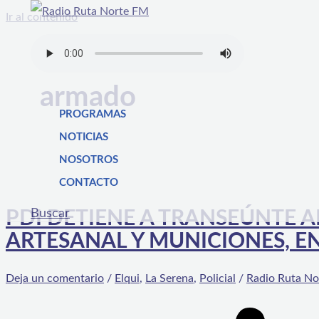
Ir al contenido
armado
PROGRAMAS
NOTICIAS
NOSOTROS
CONTACTO
Buscar
PDI DETIENE A TRANSEÚNTE
ARTESANAL Y MUNICIONES, EN
Deja un comentario
/
Elqui
,
La Serena
,
Policial
/
Radio Ruta No