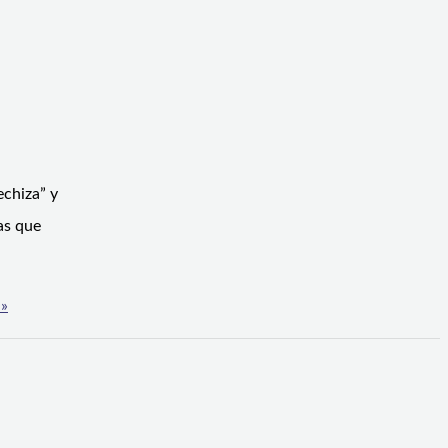
echiza” y
ias que
 »