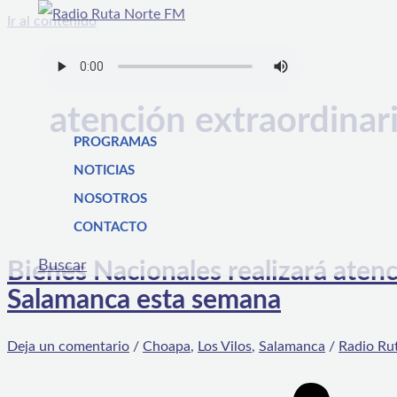
Ir al contenido
atención extraordinar
PROGRAMAS
NOTICIAS
NOSOTROS
CONTACTO
Buscar
Bienes Nacionales realizará atenc
Salamanca esta semana
Deja un comentario
/
Choapa
,
Los Vilos
,
Salamanca
/
Radio Ru