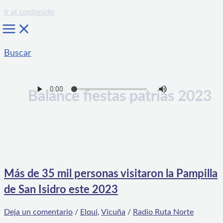
Ir al contenido
Buscar
Balance fiestas patrias 2023
Más de 35 mil personas visitaron la Pampilla
de San Isidro este 2023
Deja un comentario
/
Elqui
,
Vicuña
/
Radio Ruta Norte