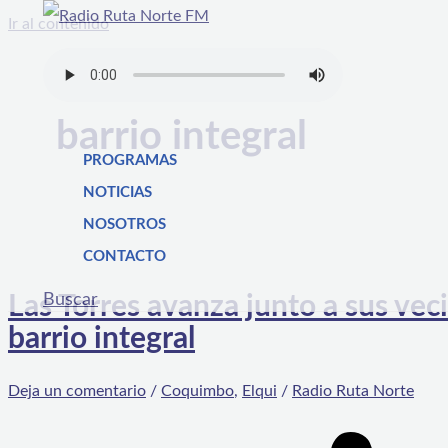
Ir al contenido
barrio integral
PROGRAMAS
NOTICIAS
NOSOTROS
CONTACTO
Buscar
Las Torres avanza junto a sus vec
barrio integral
Deja un comentario
/
Coquimbo
,
Elqui
/
Radio Ruta Norte