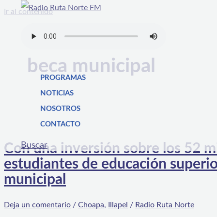
Ir al contenido
beca municipal
PROGRAMAS
NOTICIAS
NOSOTROS
CONTACTO
Buscar
Con una inversión sobre los 52 mi
estudiantes de educación superio
municipal
Deja un comentario
/
Choapa
,
Illapel
/
Radio Ruta Norte