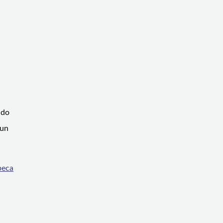
ido
 un
beca