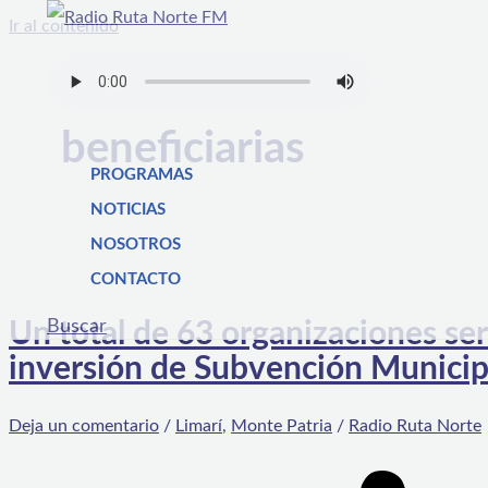
Ir al contenido
beneficiarias
PROGRAMAS
NOTICIAS
NOSOTROS
CONTACTO
Buscar
Un total de 63 organizaciones será
inversión de Subvención Municip
Deja un comentario
/
Limarí
,
Monte Patria
/
Radio Ruta Norte