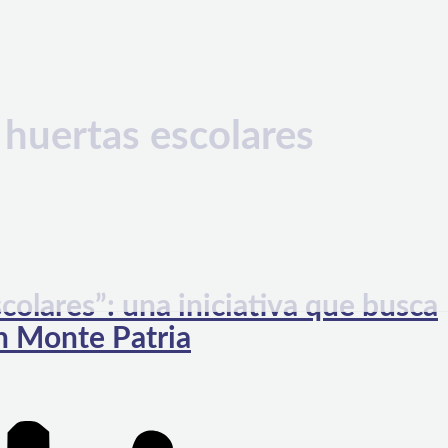
 huertas escolares
colares”: una iniciativa que busca
n Monte Patria