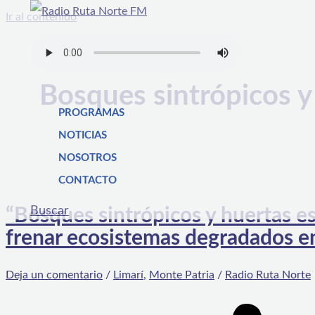
Ir al contenido
Bosques sintrópicos y
PROGRAMAS
NOTICIAS
NOSOTROS
CONTACTO
Buscar
“Bosques sintrópicos y huertas es
frenar ecosistemas degradados e
Deja un comentario
/
Limarí
,
Monte Patria
/
Radio Ruta Norte