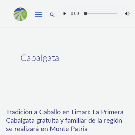
Ir
Buscar
al
contenido
Cabalgata
Tradición
a
Tradición a Caballo en Limarí: La Primera
Caballo
Cabalgata gratuita y familiar de la región
en
se realizará en Monte Patria
Limarí: