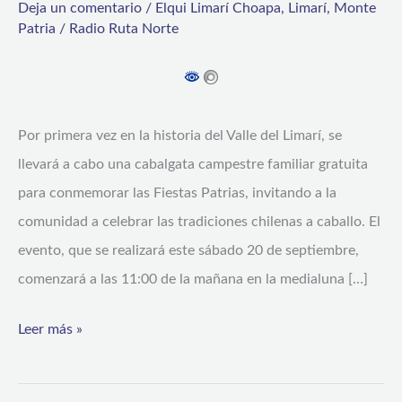
Deja un comentario
/
Elqui Limarí Choapa
,
Limarí
,
Monte
La
Patria
/
Radio Ruta Norte
Primera
Cabalgata
gratuita
Por primera vez en la historia del Valle del Limarí, se
y
llevará a cabo una cabalgata campestre familiar gratuita
familiar
para conmemorar las Fiestas Patrias, invitando a la
de
comunidad a celebrar las tradiciones chilenas a caballo. El
la
evento, que se realizará este sábado 20 de septiembre,
región
comenzará a las 11:00 de la mañana en la medialuna […]
se
realizará
Leer más »
en
Monte
Patria