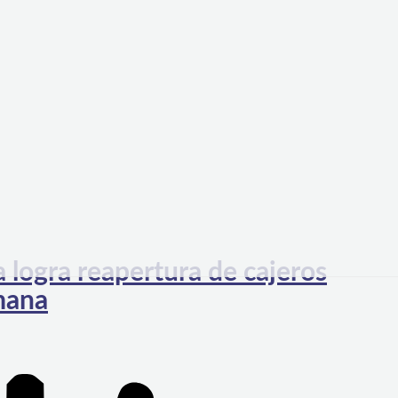
a logra reapertura de cajeros
mana