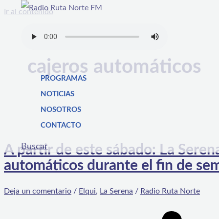
Ir al contenido
cajeros automáticos
PROGRAMAS
NOTICIAS
NOSOTROS
CONTACTO
Buscar
A partir de este sábado: La Seren
automáticos durante el fin de se
Deja un comentario
/
Elqui
,
La Serena
/
Radio Ruta Norte