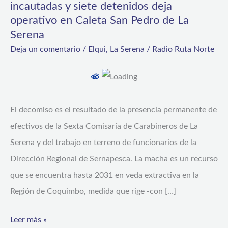
incautadas y siete detenidos deja
y
operativo en Caleta San Pedro de La
Carabineros:
Serena
Más
Deja un comentario
/
Elqui
,
La Serena
/
Radio Ruta Norte
de
360
kilos
El decomiso es el resultado de la presencia permanente de
de
efectivos de la Sexta Comisaría de Carabineros de La
machas
Serena y del trabajo en terreno de funcionarios de la
incautadas
Dirección Regional de Sernapesca. La macha es un recurso
y
que se encuentra hasta 2031 en veda extractiva en la
siete
Región de Coquimbo, medida que rige -con […]
detenidos
deja
Leer más »
operativo