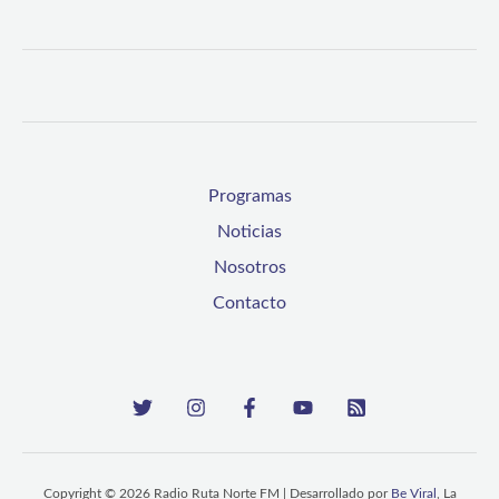
en
Caleta
San
Pedro
de
Programas
La
Noticias
Serena
Nosotros
Contacto
Copyright © 2026 Radio Ruta Norte FM | Desarrollado por
Be Viral
, La