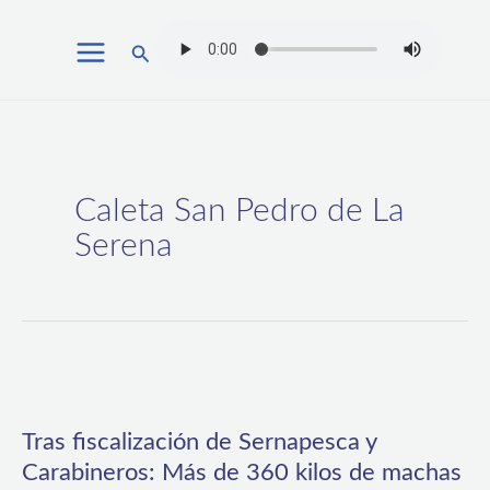
Ir
Buscar
al
contenido
Caleta San Pedro de La
Serena
Tras
fiscalización
Tras fiscalización de Sernapesca y
de
Carabineros: Más de 360 kilos de machas
Sernapesca