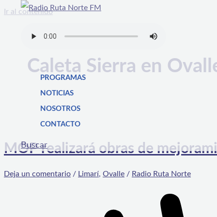
Ir al contenido
Caleta Sierra en Ovall
PROGRAMAS
NOTICIAS
NOSOTROS
CONTACTO
Buscar
MOP realizará obras de mejoramie
Deja un comentario
/
Limarí
,
Ovalle
/
Radio Ruta Norte