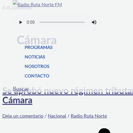
Ir al contenido
Cámara
PROGRAMAS
NOTICIAS
NOSOTROS
CONTACTO
Buscar
Se aprobó nuevo régimen tributari
Cámara
Deja un comentario
/
Nacional
/
Radio Ruta Norte