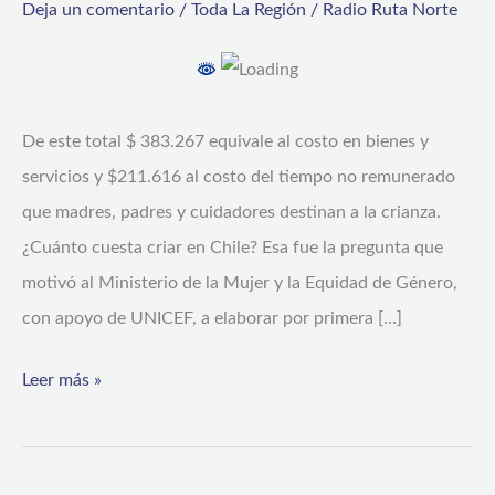
Deja un comentario
/
Toda La Región
/
Radio Ruta Norte
de
$595
mil
mensuales
De este total $ 383.267 equivale al costo en bienes y
cuesta
servicios y $211.616 al costo del tiempo no remunerado
mantener
que madres, padres y cuidadores destinan a la crianza.
la
¿Cuánto cuesta criar en Chile? Esa fue la pregunta que
crianza
motivó al Ministerio de la Mujer y la Equidad de Género,
en
con apoyo de UNICEF, a elaborar por primera […]
Chile
Leer más »