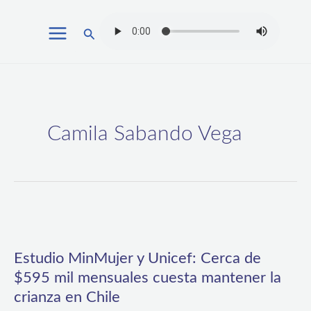
Ir
Buscar
al
contenido
Camila Sabando Vega
Estudio
MinMujer
Estudio MinMujer y Unicef: Cerca de
y
$595 mil mensuales cuesta mantener la
Unicef:
crianza en Chile
Cerca