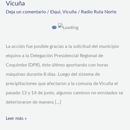
Vicuña
en
Deja un comentario
/
Elqui
,
Vicuña
/
Radio Ruta Norte
caminos
afectados
por
precipitaciones
La acción fue posible gracias a la solicitud del municipio
en
elquino a la Delegación Presidencial Regional de
Vicuña
Coquimbo (DPR), éste último aportando con horas
máquinas durante 8 días. Luego del sistema de
precipitaciones que afectaron a la comuna de Vicuña el
pasado 13 y 14 de junio, algunos caminos no enrolados se
deterioraron de manera […]
Leer más »