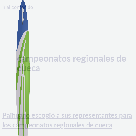
Ir al contenido
campeonatos regionales de
cueca
Paihuano escogió a sus representantes para
los campeonatos regionales de cueca