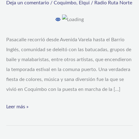
Deja un comentario
/
Coquimbo
,
Elqui
/
Radio Ruta Norte
Carnaval
de
Tambores
y
Pasacalle recorrió desde Avenida Varela hasta el Barrio
Arte
Inglés, comunidad se deleitó con las batucadas, grupos de
Callejero
baile y malabaristas, entre otros artistas, que encendieron
entregó
la temporada estival en la comuna puerto. Una verdadera
alegría
fiesta de colores, música y sana diversión fue la que se
a
vivió en Coquimbo con la puesta en marcha de la […]
vecinos
Leer más »
y
turistas