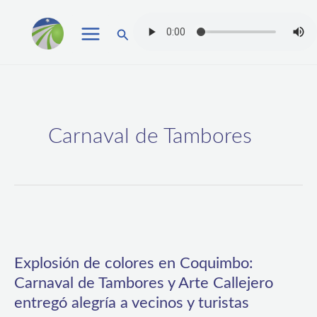
Ir
Buscar
al
contenido
Carnaval de Tambores
Explosión
de
Explosión de colores en Coquimbo:
colores
Carnaval de Tambores y Arte Callejero
en
entregó alegría a vecinos y turistas
Coquimbo: