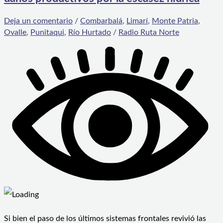
Deja un comentario
/
Combarbalá
,
Limarí
,
Monte Patria
,
Ovalle
,
Punitaqui
,
Río Hurtado
/
Radio Ruta Norte
Si bien el paso de los últimos sistemas frontales revivió las