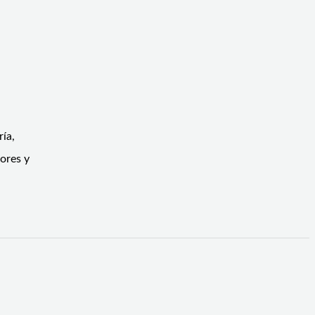
ría,
ores y