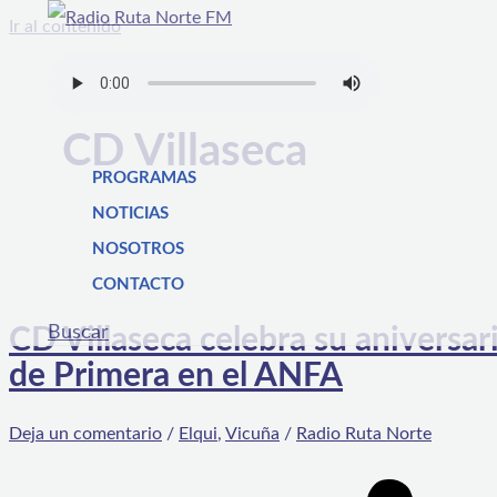
Ir al contenido
CD Villaseca
PROGRAMAS
NOTICIAS
NOSOTROS
CONTACTO
Buscar
CD Villaseca celebra su aniversa
de Primera en el ANFA
Deja un comentario
/
Elqui
,
Vicuña
/
Radio Ruta Norte