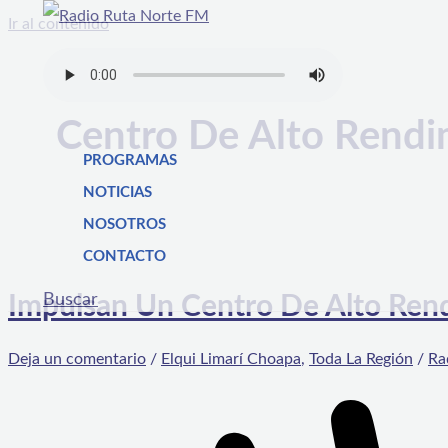
Ir al contenido
Centro De Alto Rendi
PROGRAMAS
NOTICIAS
NOSOTROS
CONTACTO
Buscar
Impulsan Un Centro De Alto Ren
Deja un comentario
/
Elqui Limarí Choapa
,
Toda La Región
/
Ra