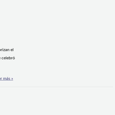
rizan el
e celebró
r más »