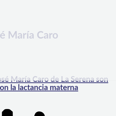
é María Caro
sé María Caro de La Serena son
n la lactancia materna