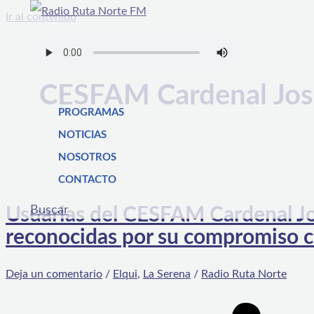
Ir al contenido
CESFAM Cardenal Jos
PROGRAMAS
NOTICIAS
NOSOTROS
CONTACTO
Buscar
Usuarias del CESFAM Cardenal Jo
reconocidas por su compromiso co
Deja un comentario
/
Elqui
,
La Serena
/
Radio Ruta Norte