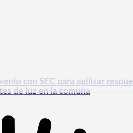
enio con SEC para agilizar respue
tes de luz en la comuna