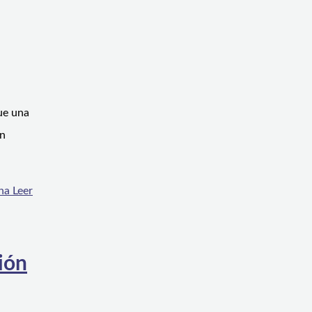
ue una
un
na
Leer
ión