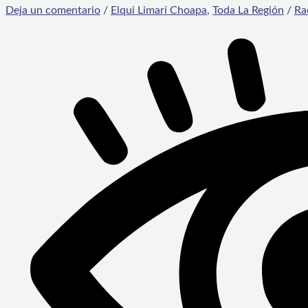
Deja un comentario
/
Elqui Limarí Choapa
,
Toda La Región
/
Ra