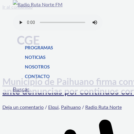
Ir al contenido
CGE
PROGRAMAS
NOTICIAS
NOSOTROS
CONTACTO
Municipio de Paihuano firma conv
Buscar
ante denuncias por continuos cor
Deja un comentario
/
Elqui
,
Paihuano
/
Radio Ruta Norte