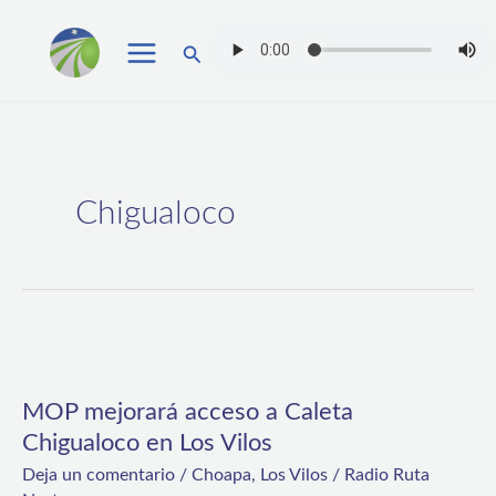
Ir
Buscar
al
contenido
Chigualoco
MOP
mejorará
MOP mejorará acceso a Caleta
acceso
Chigualoco en Los Vilos
a
Deja un comentario
/
Choapa
,
Los Vilos
/
Radio Ruta
Caleta