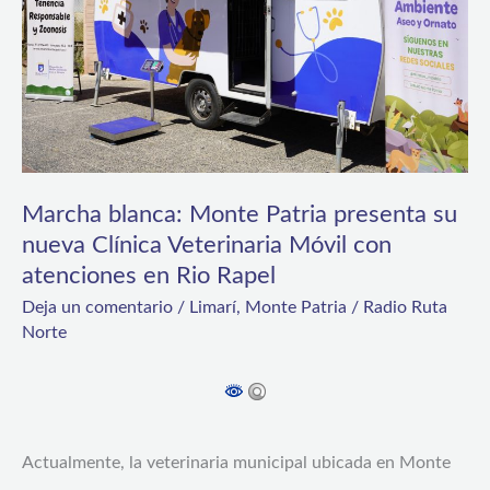
presenta
su
nueva
Clínica
Veterinaria
Móvil
Marcha blanca: Monte Patria presenta su
nueva Clínica Veterinaria Móvil con
con
atenciones en Rio Rapel
atenciones
Deja un comentario
/
Limarí
,
Monte Patria
/
Radio Ruta
en
Norte
Rio
Rapel
Actualmente, la veterinaria municipal ubicada en Monte