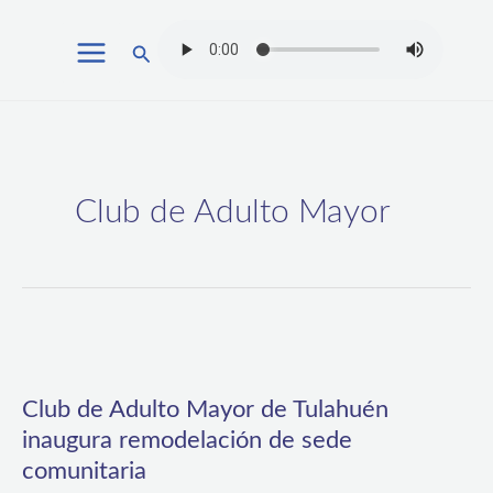
Ir
Buscar
al
contenido
Club de Adulto Mayor
Club
de
Club de Adulto Mayor de Tulahuén
Adulto
inaugura remodelación de sede
Mayor
comunitaria
de