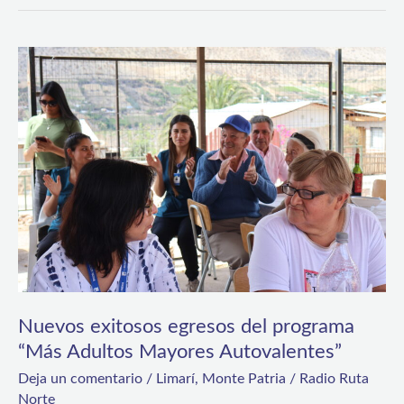
Nuevos
exitosos
egresos
del
programa
“Más
Adultos
Mayores
Autovalentes”
Nuevos exitosos egresos del programa
“Más Adultos Mayores Autovalentes”
Deja un comentario
/
Limarí
,
Monte Patria
/
Radio Ruta
Norte