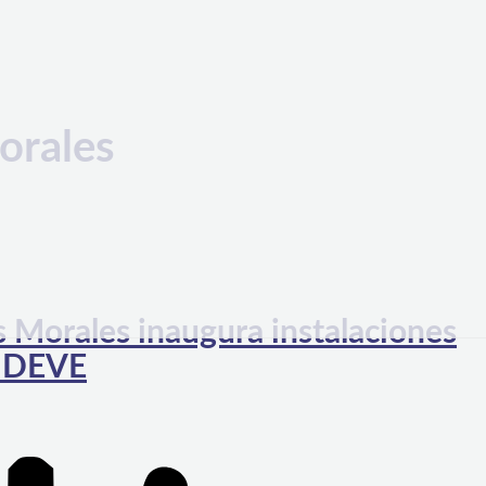
orales
 Morales inaugura instalaciones
ONDEVE