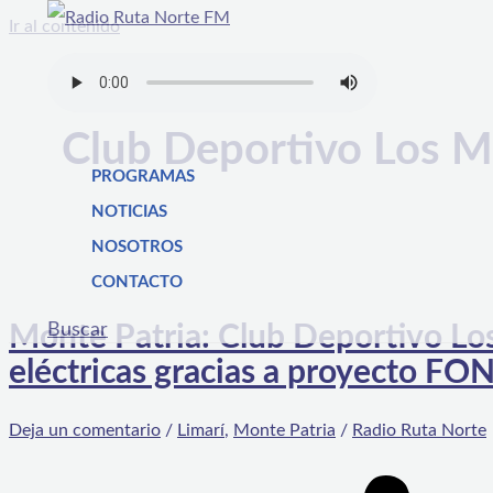
Ir al contenido
Club Deportivo Los M
PROGRAMAS
NOTICIAS
NOSOTROS
CONTACTO
Buscar
Monte Patria: Club Deportivo Los
eléctricas gracias a proyecto F
Deja un comentario
/
Limarí
,
Monte Patria
/
Radio Ruta Norte