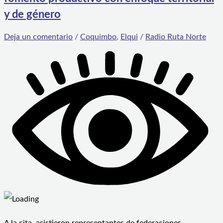
y de género
Deja un comentario
/
Coquimbo
,
Elqui
/
Radio Ruta Norte