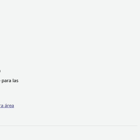
n
 para las
ra área