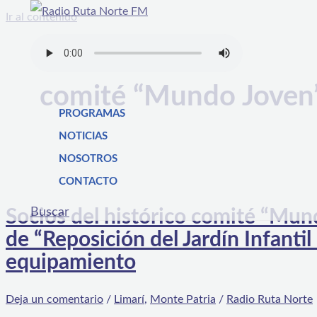
Ir al contenido
comité “Mundo Joven
PROGRAMAS
NOTICIAS
NOSOTROS
CONTACTO
Buscar
Socios del histórico comité “Mun
de “Reposición del Jardín Infanti
equipamiento
Deja un comentario
/
Limarí
,
Monte Patria
/
Radio Ruta Norte