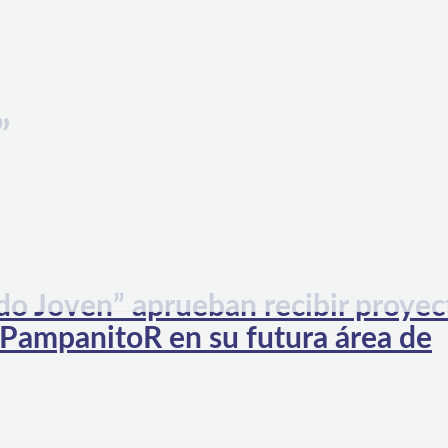
”
do Joven” aprueban recibir proyec
l PampanitoR en su futura área de