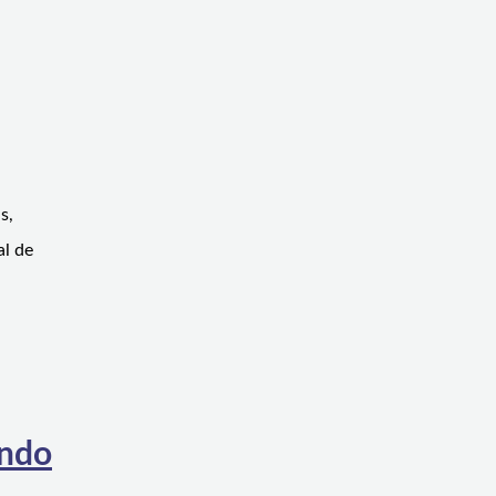
s,
al de
ando