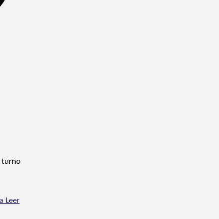
 turno
a
Leer