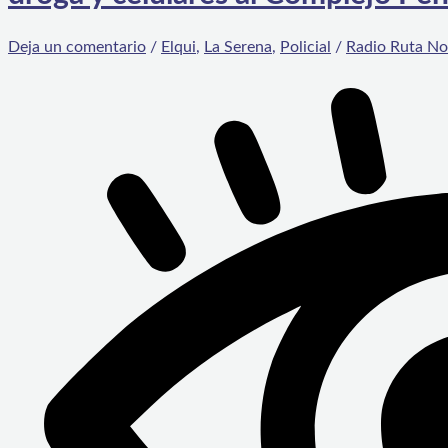
Deja un comentario
/
Elqui
,
La Serena
,
Policial
/
Radio Ruta No