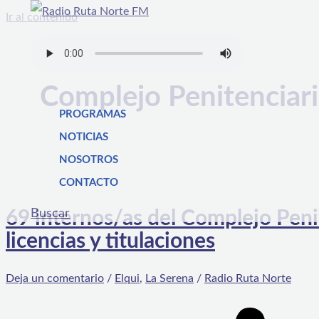
Ir al contenido
Complejo Penitenciari
PROGRAMAS
NOTICIAS
NOSOTROS
CONTACTO
Buscar
69 internos/as del Complejo Peni
licencias y titulaciones
Deja un comentario
/
Elqui
,
La Serena
/
Radio Ruta Norte