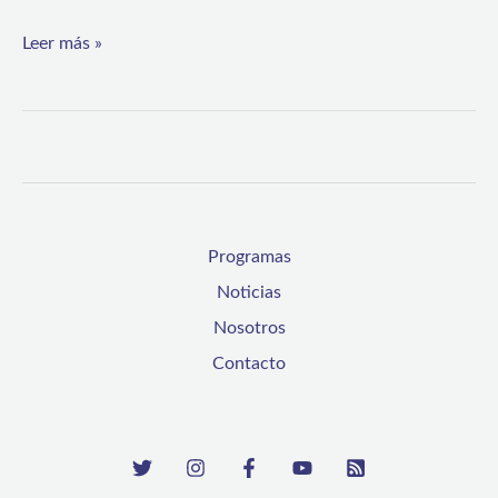
Operación
Leer más »
Temprana
de
su
Programa
de
Riego
Programas
Asociativo
Noticias
Nosotros
Contacto