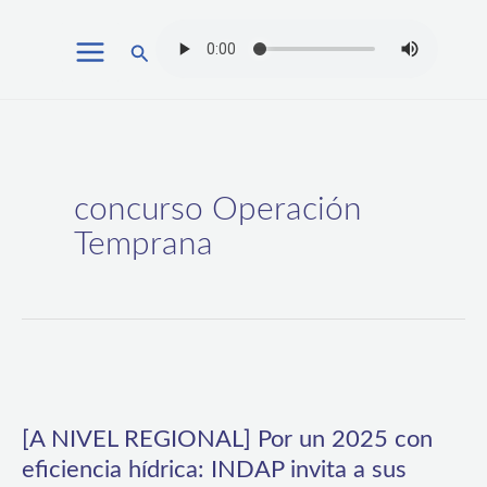
Ir
Buscar
al
contenido
concurso Operación
Temprana
[A
NIVEL
[A NIVEL REGIONAL] Por un 2025 con
REGIONAL]
eficiencia hídrica: INDAP invita a sus
Por