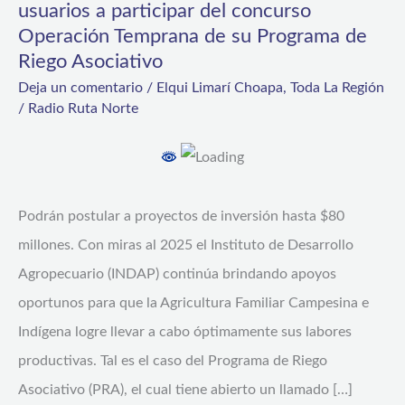
usuarios a participar del concurso
un
Operación Temprana de su Programa de
2025
Riego Asociativo
con
Deja un comentario
/
Elqui Limarí Choapa
,
Toda La Región
/
Radio Ruta Norte
eficiencia
hídrica:
INDAP
invita
Podrán postular a proyectos de inversión hasta $80
a
millones. Con miras al 2025 el Instituto de Desarrollo
sus
Agropecuario (INDAP) continúa brindando apoyos
usuarios
oportunos para que la Agricultura Familiar Campesina e
a
Indígena logre llevar a cabo óptimamente sus labores
participar
productivas. Tal es el caso del Programa de Riego
del
Asociativo (PRA), el cual tiene abierto un llamado […]
concurso