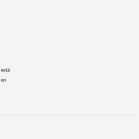
,
 está
 en