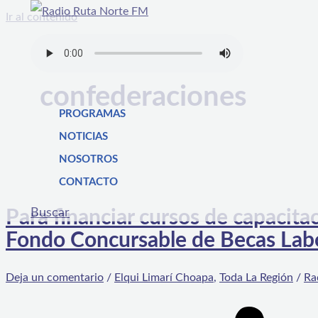
Ir al contenido
confederaciones
PROGRAMAS
NOTICIAS
NOSOTROS
CONTACTO
Buscar
Para financiar cursos de capacita
Fondo Concursable de Becas Lab
Deja un comentario
/
Elqui Limarí Choapa
,
Toda La Región
/
Ra