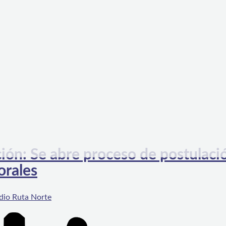
ción: Se abre proceso de postulació
orales
dio Ruta Norte