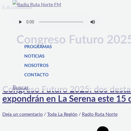
Ir al contenido
Congreso Futuro 202
PROGRAMAS
NOTICIAS
NOSOTROS
CONTACTO
Buscar
Congreso Futuro 2025: dos destac
expondrán en La Serena este 15 
Deja un comentario
/
Toda La Región
/
Radio Ruta Norte