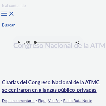
Ir al contenido
Buscar
Congreso Nacional de la AT
Charlas del Congreso Nacional de la ATMC
se centraron en alianzas público-privadas
Deja un comentario
/
Elqui
,
Vicuña
/
Radio Ruta Norte