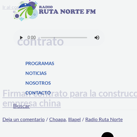
Ir al contenido
contrato
PROGRAMAS
NOTICIAS
NOSOTROS
Firman contrato para la construcc
CONTACTO
empresa china
Buscar
Deja un comentario
/
Choapa
,
Illapel
/
Radio Ruta Norte