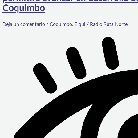
Coquimbo
Deja un comentario
/
Coquimbo
,
Elqui
/
Radio Ruta Norte