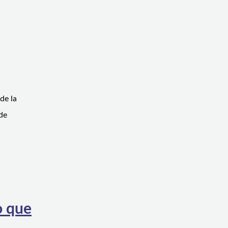
de la
de
o que