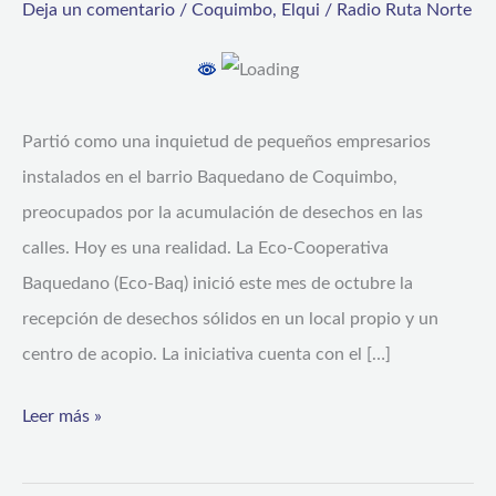
Deja un comentario
/
Coquimbo
,
Elqui
/
Radio Ruta Norte
reciclaje
de
desechos
inicia
Partió como una inquietud de pequeños empresarios
sus
instalados en el barrio Baquedano de Coquimbo,
operaciones
preocupados por la acumulación de desechos en las
en
calles. Hoy es una realidad. La Eco-Cooperativa
Coquimbo
Baquedano (Eco-Baq) inició este mes de octubre la
recepción de desechos sólidos en un local propio y un
centro de acopio. La iniciativa cuenta con el […]
Leer más »