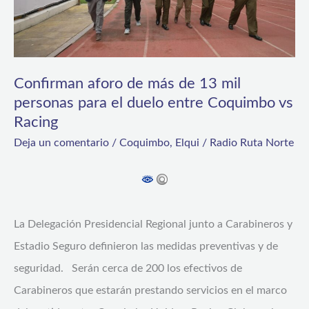
13
mil
personas
Confirman aforo de más de 13 mil
para
personas para el duelo entre Coquimbo vs
el
Racing
duelo
Deja un comentario
/
Coquimbo
,
Elqui
/
Radio Ruta Norte
entre
Coquimbo
vs
Racing
La Delegación Presidencial Regional junto a Carabineros y
Estadio Seguro definieron las medidas preventivas y de
seguridad. Serán cerca de 200 los efectivos de
Carabineros que estarán prestando servicios en el marco