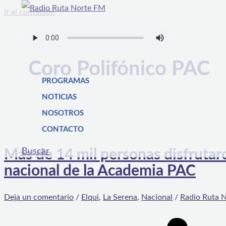
Ir al contenido
Coro Polifónico PAC
PROGRAMAS
NOTICIAS
NOSOTROS
CONTACTO
Buscar
Más de 14 mil personas disfrutaro
nacional de la Academia PAC
Deja un comentario
/
Elqui
,
La Serena
,
Nacional
/
Radio Ruta 