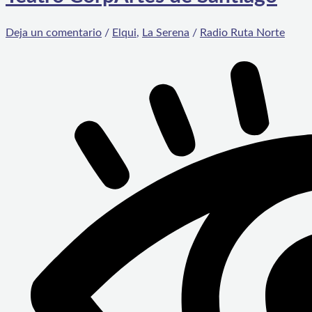
Deja un comentario
/
Elqui
,
La Serena
/
Radio Ruta Norte