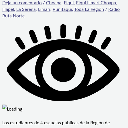
Deja un comentario
/
Choapa
,
Elqui
,
Elqui Limarí Choapa
,
Illapel
,
La Serena
,
Limarí
,
Punitaqui
,
Toda La Región
/
Radio
Ruta Norte
Los estudiantes de 4 escuelas públicas de la Región de