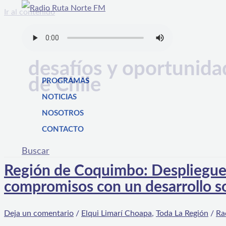
Ir al contenido
desafíos y oportunida
de Chile
PROGRAMAS
NOTICIAS
NOSOTROS
CONTACTO
Buscar
Región de Coquimbo: Despliegue 
compromisos con un desarrollo s
Deja un comentario
/
Elqui Limarí Choapa
,
Toda La Región
/
Ra