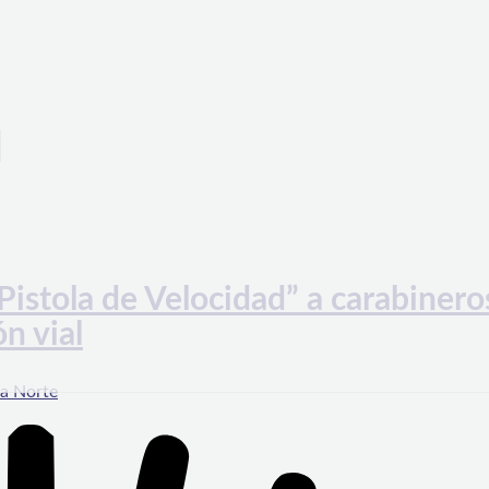
d
Pistola de Velocidad” a carabinero
ón vial
a Norte