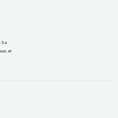
 3 a
sos, el