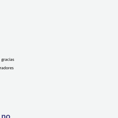
 gracias
eradores
 no